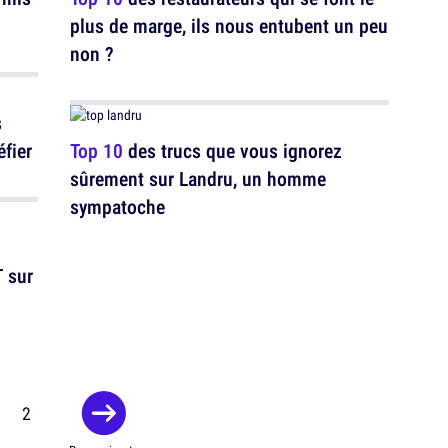
plus de marge, ils nous entubent un peu
non ?
s
éfier
Top 10
des trucs que vous ignorez
sûrement sur Landru, un homme
sympatoche
 sur
1
2