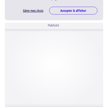
Gérer mes choix
Accepter & afficher
Publicité