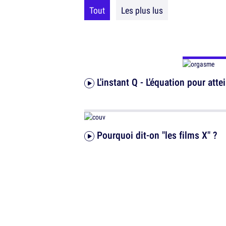
Tout
Les plus lus
L'instant Q - L'équation pour att
Pourquoi dit-on "les films X" ?