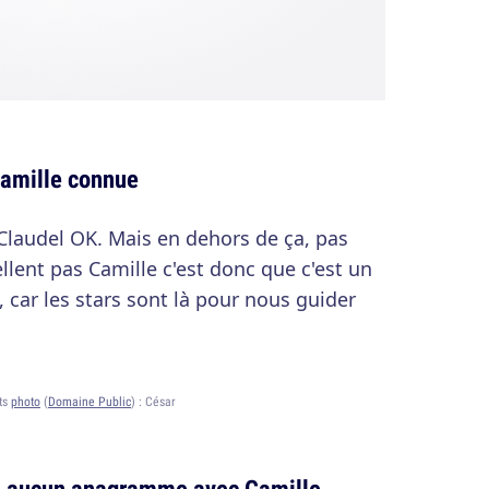
 Camille connue
 Claudel OK. Mais en dehors de ça, pas
pellent pas Camille c'est donc que c'est un
 car les stars sont là pour nous guider
ts
photo
(
Domaine Public
) :
César
re aucun anagramme avec Camille