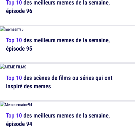
Top 10
des meilleurs memes de la semaine,
épisode 96
Top 10
des meilleurs memes de la semaine,
épisode 95
Top 10
des scènes de films ou séries qui ont
inspiré des memes
Top 10
des meilleurs memes de la semaine,
épisode 94