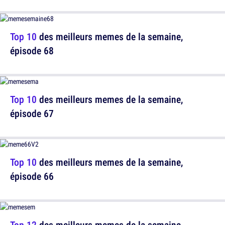
Top 10
des meilleurs memes de la semaine,
épisode 68
Top 10
des meilleurs memes de la semaine,
épisode 67
Top 10
des meilleurs memes de la semaine,
épisode 66
Top 12
des meilleurs memes de la semaine,