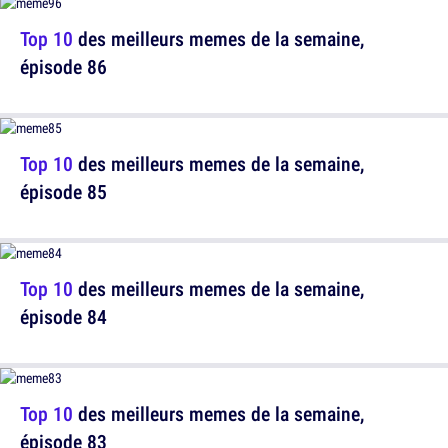
Top 10
des meilleurs memes de la semaine,
épisode 86
Top 10
des meilleurs memes de la semaine,
épisode 85
Top 10
des meilleurs memes de la semaine,
épisode 84
Top 10
des meilleurs memes de la semaine,
épisode 83