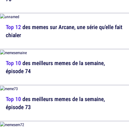
Top 12
des memes sur Arcane, une série qu'elle fait
chialer
Top 10
des meilleurs memes de la semaine,
épisode 74
Top 10
des meilleurs memes de la semaine,
épisode 73