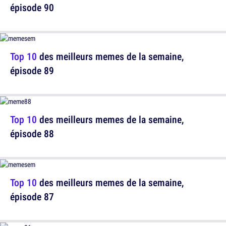
épisode 90
Top 10
des meilleurs memes de la semaine,
épisode 89
Top 10
des meilleurs memes de la semaine,
épisode 88
Top 10
des meilleurs memes de la semaine,
épisode 87