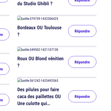
Répondre
du Studio Ghibli ?
Bordeaux OU Toulouse
Répondre
?
re
Roux OU Blond vénitien
Répondre
?
re
Des pilules pour faire
caca des paillettes OU
Répondre
re
Une culotte qui
parfume les pets ?