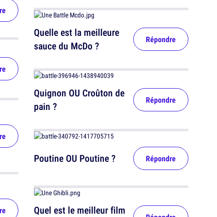
re
Quelle est la meilleure
Répondre
sauce du McDo ?
re
Quignon OU Croûton de
Répondre
pain ?
re
Poutine OU Poutine ?
Répondre
Quel est le meilleur film
re