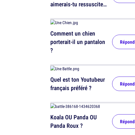
aimerais-tu ressusciter
?
Comment un chien
porterait-il un pantalon
Répond
?
Quel est ton Youtubeur
Répond
français préféré ?
Koala OU Panda OU
Répond
Panda Roux ?