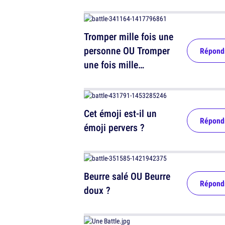
Tromper mille fois une
personne OU Tromper
Répond
une fois mille
personnes ?
Cet émoji est-il un
Répond
émoji pervers ?
Beurre salé OU Beurre
Répond
doux ?