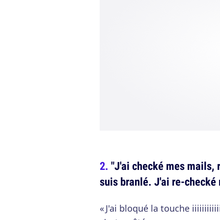
"J'ai checké mes mails, 
suis branlé. J'ai re-checké 
« J'ai bloqué la touche iiiiiiiiiii