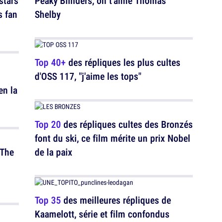
stars
Peaky Blinders, on t'aime Thomas
s fan
Shelby
Top 40+
des répliques les plus cultes
d'OSS 117, "j'aime les tops"
en la
Top 20
des répliques cultes des Bronzés
font du ski, ce film mérite un prix Nobel
 The
de la paix
Top 35
des meilleures répliques de
Kaamelott, série et film confondus