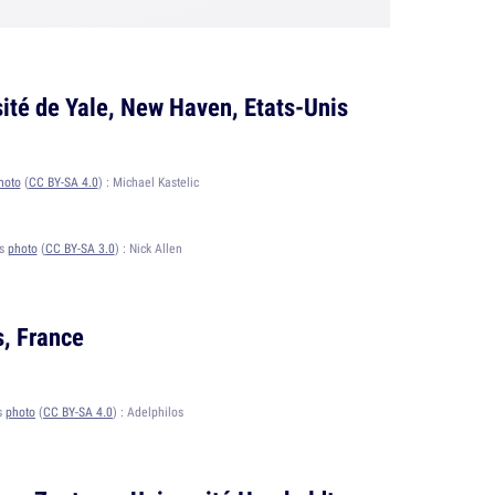
sité de Yale, New Haven, Etats-Unis
hoto
(
CC BY-SA 4.0
) :
Michael Kastelic
ts
photo
(
CC BY-SA 3.0
) :
Nick Allen
s, France
s
photo
(
CC BY-SA 4.0
) :
Adelphilos