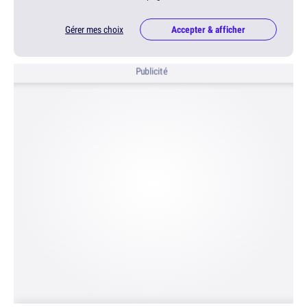
Gérer mes choix
Accepter & afficher
Publicité