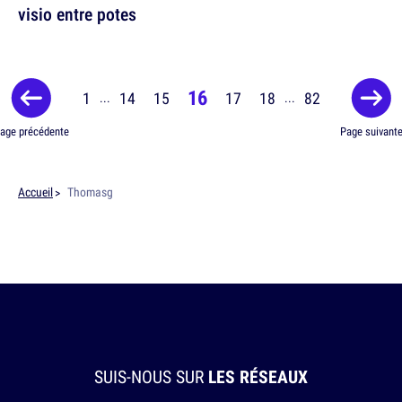
visio entre potes
16
1
14
15
17
18
82
...
...
age précédente
Page suivant
Accueil
Thomasg
SUIS-NOUS SUR
LES RÉSEAUX