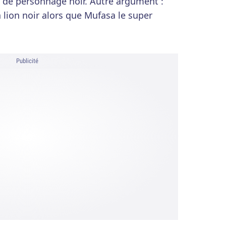
r de personnage noir. Autre argument :
 lion noir alors que Mufasa le super
Publicité