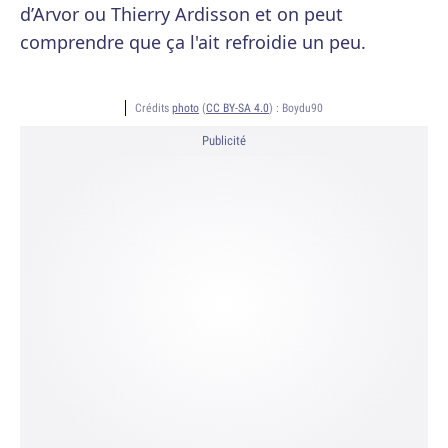
d’Arvor ou Thierry Ardisson et on peut
comprendre que ça l'ait refroidie un peu.
Crédits
photo
(
CC BY-SA 4.0
) :
Boydu90
Publicité