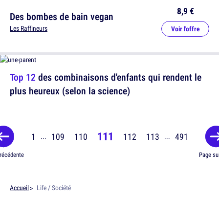
8,9 €
Des bombes de bain vegan
Les Raffineurs
Voir l'offre
Top 12
des combinaisons d'enfants qui rendent le
plus heureux (selon la science)
111
1
109
110
112
113
491
...
...
récédente
Page su
Accueil
Life / Société