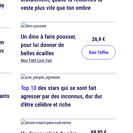
ay
veste plus vite que ton ombre
Un dino à faire pousser,
26,9 €
en
pour lui donner de
ns
belles écailles
Voir l'offre
Mon Petit Coin Vert
Top 10
des stars qui se sont fait
pants
agresser par des inconnus, dur dur
d'être célèbre et riche
69,95 €