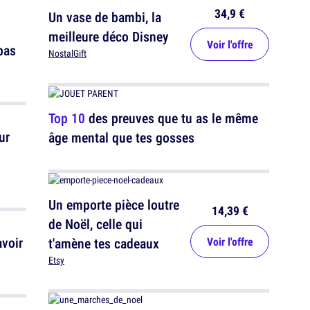
34,9 €
Un vase de bambi, la
s
meilleure déco Disney
Voir l'offre
pas
NostalGift
Top 10
des preuves que tu as le même
ur
âge mental que tes gosses
Un emporte pièce loutre
14,39 €
de Noël, celle qui
voir
t'amène tes cadeaux
Voir l'offre
Etsy