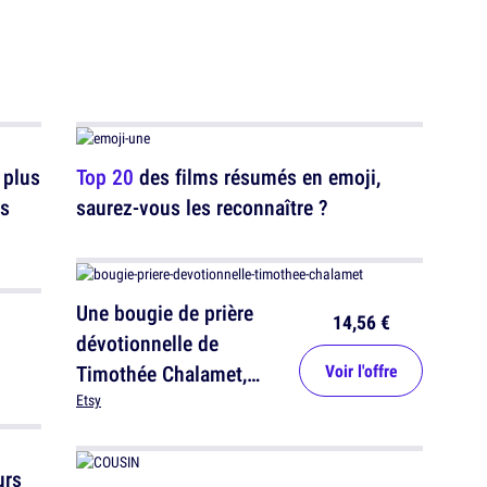
 plus
Top 20
des films résumés en emoji,
es
saurez-vous les reconnaître ?
Une bougie de prière
14,56 €
dévotionnelle de
Timothée Chalamet,
Voir l'offre
parce que tu n'es
Etsy
dévoué.e qu'a lui
urs