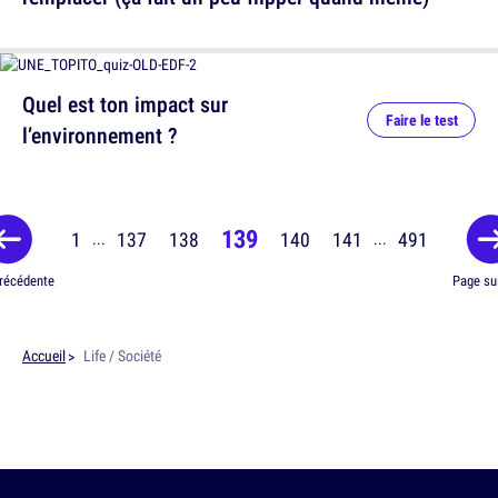
Quel est ton impact sur
Faire le test
l’environnement ?
139
1
137
138
140
141
491
...
...
récédente
Page su
Accueil
Life / Société