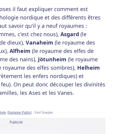
hoses il faut expliquer comment est
ologie nordique et des différents êtres
faut savoir qu'il y a neuf royaumes :
mmes, c'est chez nous),
Asgard
(le
de dieux),
Vanaheim
(le royaume des
ux),
Alfheim
(le royaume des elfes de
ume des nains),
Jötunheim
(le royaume
e royaume des elfes sombres),
Helheim
ètement les enfers nordiques) et
feu). On peut donc découper les divinités
milles, les Ases et les Vanes.
hoto
(
Domaine Public
) :
Emil Doepler
Publicité