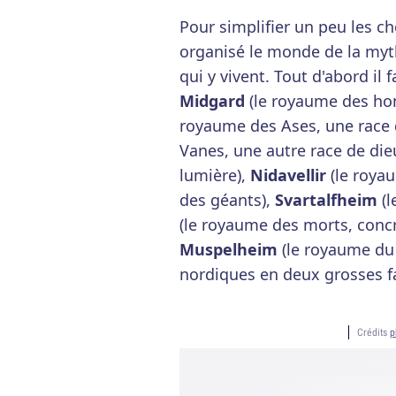
Pour simplifier un peu les c
organisé le monde de la myth
qui y vivent. Tout d'abord il 
Midgard
(le royaume des ho
royaume des Ases, une race 
Vanes, une autre race de die
lumière),
Nidavellir
(le roya
des géants),
Svartalfheim
(l
(le royaume des morts, concr
Muspelheim
(le royaume du 
nordiques en deux grosses fa
Crédits
p