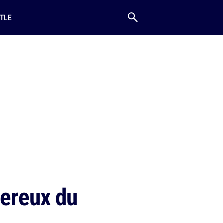
TLE
gereux du