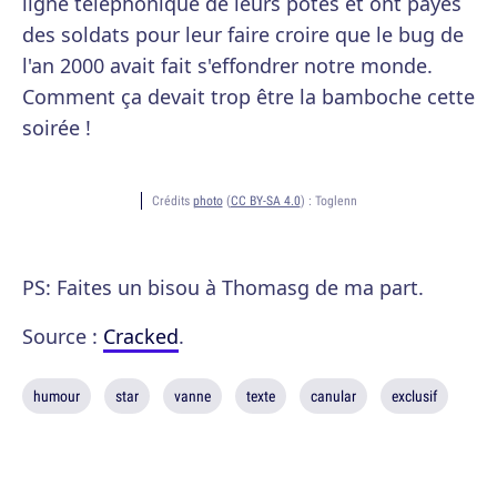
ligne téléphonique de leurs potes et ont payés
des soldats pour leur faire croire que le bug de
l'an 2000 avait fait s'effondrer notre monde.
Comment ça devait trop être la bamboche cette
soirée !
Crédits
photo
(
CC BY-SA 4.0
) :
Toglenn
PS: Faites un bisou à Thomasg de ma part.
Source :
Cracked
.
humour
star
vanne
texte
canular
exclusif