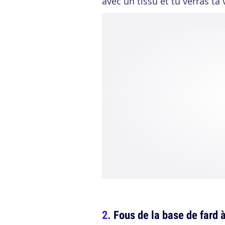
avec un tissu et tu verras t
Fous de la base de fard 