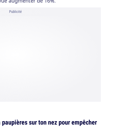
a vue augmenter de 16%.
Publicité
à paupières sur ton nez pour empêcher