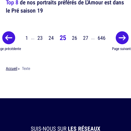
Top 8
de nos portraits préférés de L'Amour est dans
le Pré saison 19
25
1
23
24
26
27
646
...
...
ge précédente
Page suivant
Accueil
Texte
SUIS-NOUS SUR
LES RÉSEAUX