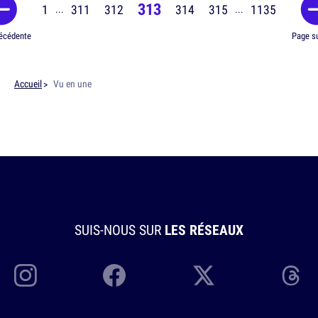
313
1
311
312
314
315
1135
...
...
écédente
Page s
Accueil
Vu en une
SUIS-NOUS SUR
LES RÉSEAUX