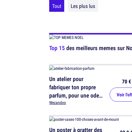
Tout
Les plus lus
Top 15
des meilleurs memes sur Noël
Un atelier pour
70 €
fabriquer ton propre
parfum, pour une odeur
Voir l'of
unique
Wecandoo
Un poster à gratter des