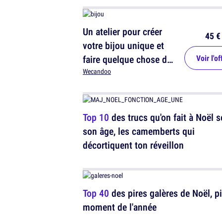
Un atelier pour créer
45 €
votre bijou unique et
faire quelque chose de
Voir l'of
vos mains
Wecandoo
Top 10
des trucs qu'on fait à Noël s
son âge, les camemberts qui
décortiquent ton réveillon
Top 40
des pires galères de Noël, pi
moment de l'année