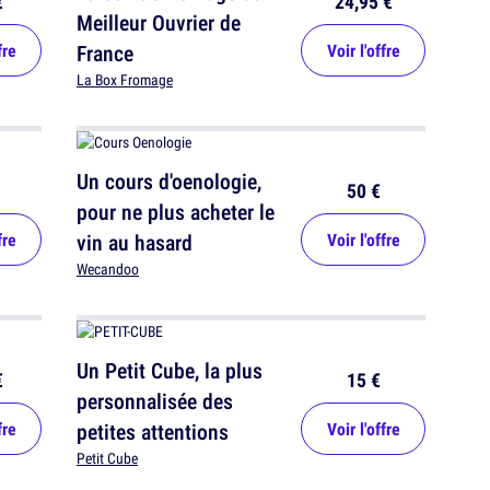
€
24,95 €
Meilleur Ouvrier de
fre
France
Voir l'offre
La Box Fromage
Un cours d'oenologie,
50 €
pour ne plus acheter le
fre
vin au hasard
Voir l'offre
Wecandoo
Un Petit Cube, la plus
€
15 €
personnalisée des
fre
petites attentions
Voir l'offre
Petit Cube