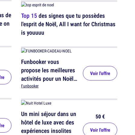
as de
Top 15
des signes que tu possèdes
e on
l'esprit de Noël, All I want for Christmas
is youuuu
Funbooker vous
propose les meilleures
Voir l'offre
fre
activités pour un Noël
mémorable
Funbooker
Un mini séjour dans un
50 €
hôtel de luxe avec des
fre
expériences insolites
Voir l'offre