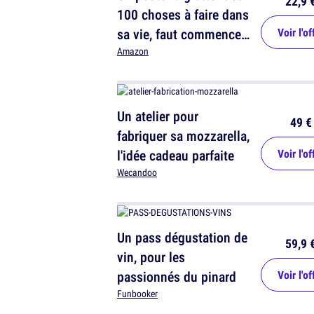
22,9 
100 choses à faire dans
sa vie, faut commencer
Voir l'of
à s'y mettre
Amazon
Un atelier pour
49 €
fabriquer sa mozzarella,
l'idée cadeau parfaite
Voir l'of
Wecandoo
Un pass dégustation de
59,9 
vin, pour les
passionnés du pinard
Voir l'of
Funbooker