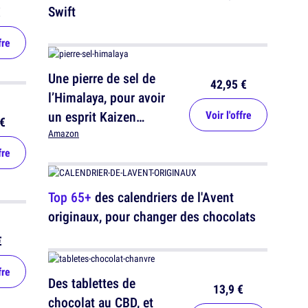
Swift
€
fre
Une pierre de sel de
42,95 €
l’Himalaya, pour avoir
un esprit Kaizen
Voir l'offre
€
jusqu'au bout
Amazon
fre
Top 65+
des calendriers de l'Avent
originaux, pour changer des chocolats
€
fre
Des tablettes de
13,9 €
chocolat au CBD, et