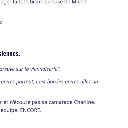
tager la tête bienheureuse de Michel
z.
siennes.
preuve sur la viennoiserie".
 poires partout, c'est bon les poires allez on
ur et n'écoute pas sa camarade Charline.
n équipe. ENCORE.