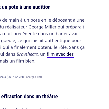
 un pote à une audition
oup de main à un pote en le déposant à une
 du réalisateur George Miller qui préparait
 la nuit précédente dans un bar et avait
gueule, ce qui faisait authentique pour
lui qui a finalement obtenu le rôle. Sans ça
cul dans
Braveheart
, un
film avec des
ais un film bien.
photo
(
CC BY-SA 3.0
) :
Georges Biard
r effraction dans un théâtre