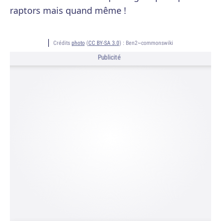
raptors mais quand même !
Crédits
photo
(
CC BY-SA 3.0
) :
Ben2~commonswiki
Publicité