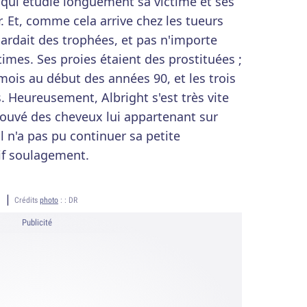
r qui étudie longuement sa victime et ses
. Et, comme cela arrive chez les tueurs
gardait des trophées, et pas n'importe
ctimes. Ses proies étaient des prostituées ;
mois au début des années 90, et les trois
. Heureusement, Albright s'est très vite
trouvé des cheveux lui appartenant sur
l n'a pas pu continuer sa petite
tif soulagement.
Crédits
photo
: :
DR
Publicité