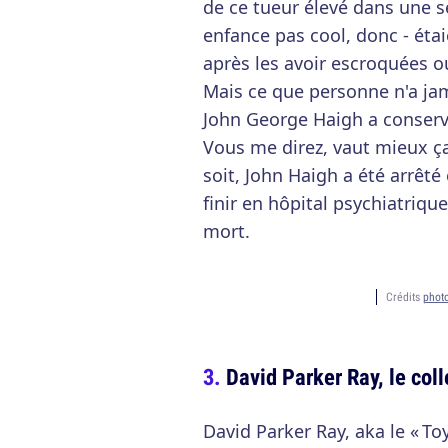
de ce tueur élevé dans une s
enfance pas cool, donc - étaie
après les avoir escroquées o
Mais ce que personne n'a jam
John George Haigh a conservé 
Vous me direz, vaut mieux ça 
soit, John Haigh a été arrêté 
finir en hôpital psychiatriqu
mort.
Crédits
phot
David Parker Ray, le col
David Parker Ray, aka le « To