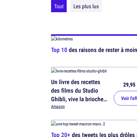
Tout
Les plus lus
Top 10
des raisons de rester à moin
Un livre des recettes
29,95 
des films du Studio
Ghibli, vive la brioche
Voir l'of
aux haricots rouges !
Amazon
Top 20+
des tweets les plus drôles 