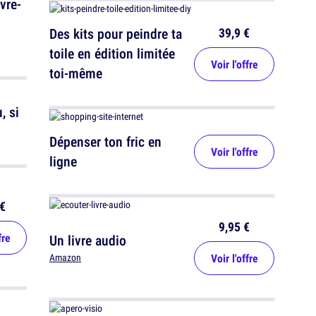
vre-
39,9 €
Des kits pour peindre ta
toile en édition limitée
Voir l'offre
toi-même
, si
Dépenser ton fric en
Voir l'offre
ligne
€
9,95 €
fre
Un livre audio
Voir l'offre
Amazon