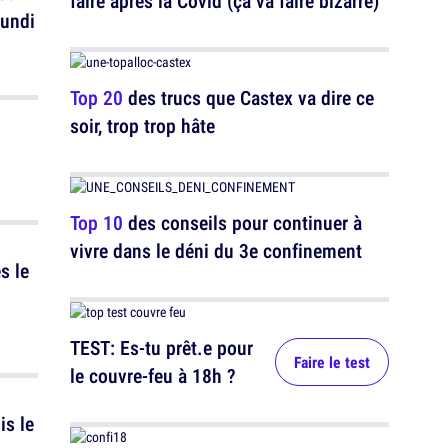
faire après la Covid (ça va faire bizarre)
lundi
Top 20
des trucs que Castex va dire ce
soir, trop trop hâte
Top 10
des conseils pour continuer à
vivre dans le déni du 3e confinement
s le
p
TEST: Es-tu prêt.e pour
Faire le test
le couvre-feu à 18h ?