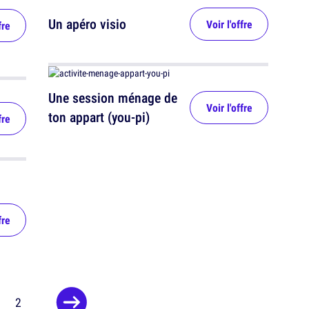
Un apéro visio
Voir l'offre
fre
Une session ménage de
Voir l'offre
ton appart (you-pi)
fre
fre
1
2