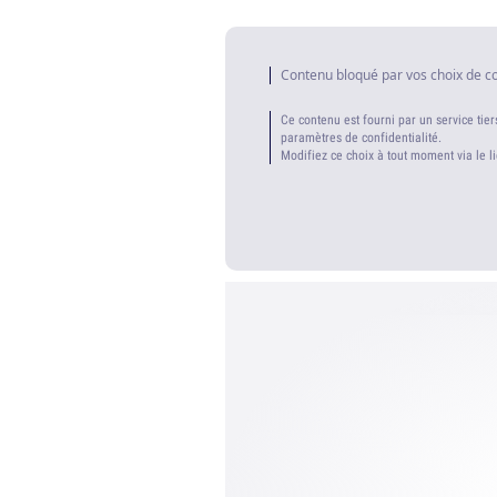
Contenu bloqué par vos choix de c
Ce contenu est fourni par un service tier
paramètres de confidentialité.
Modifiez ce choix à tout moment via le l