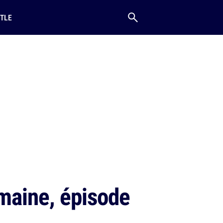
TLE
emaine, épisode