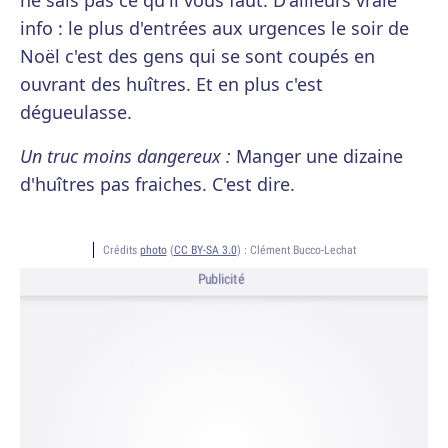
ne sais pas ce qu'il vous faut. D'ailleurs vraie
info : le plus d'entrées aux urgences le soir de
Noël c'est des gens qui se sont coupés en
ouvrant des huîtres. Et en plus c'est
dégueulasse.
Un truc moins dangereux :
Manger une dizaine
d'huîtres pas fraiches. C'est dire.
Crédits
photo
(
CC BY-SA 3.0
) :
Clément Bucco-Lechat
Publicité