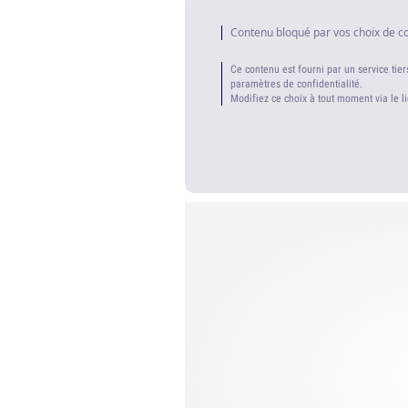
Contenu bloqué par vos choix de c
Ce contenu est fourni par un service tier
paramètres de confidentialité.
Modifiez ce choix à tout moment via le l