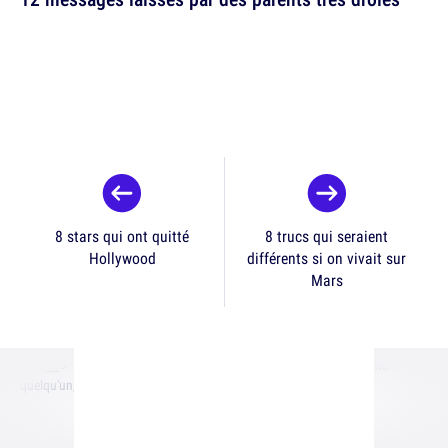
8 stars qui ont quitté
8 trucs qui seraient
Hollywood
différents si on vivait sur
Mars
Accueil
Vu en Une
Top 16 des trucs qui nous font instantanément haïr
quelqu'un, les red flags de la société