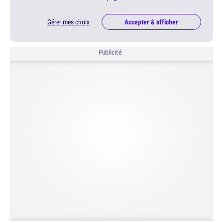
Gérer mes choix
Accepter & afficher
Publicité