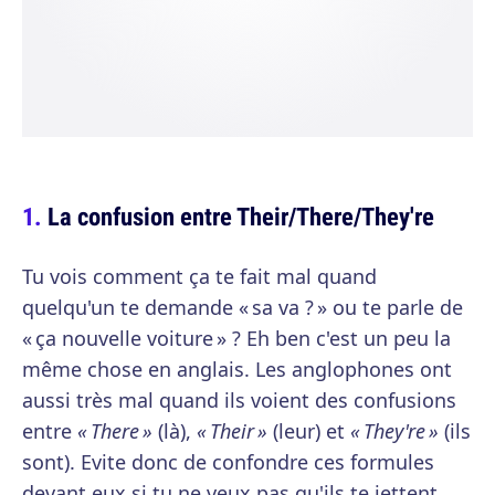
La confusion entre Their/There/They're
Tu vois comment ça te fait mal quand
quelqu'un te demande « sa va ? » ou te parle de
« ça nouvelle voiture » ? Eh ben c'est un peu la
même chose en anglais. Les anglophones ont
aussi très mal quand ils voient des confusions
entre
« There »
(là),
« Their »
(leur) et
« They're »
(ils
sont). Evite donc de confondre ces formules
devant eux si tu ne veux pas qu'ils te jettent