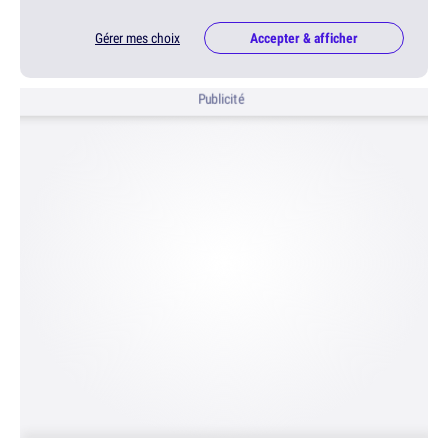
Gérer mes choix
Accepter & afficher
Publicité