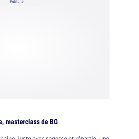
Publicité
se, masterclass de BG
s haine, juste avec sagesse et répartie, une