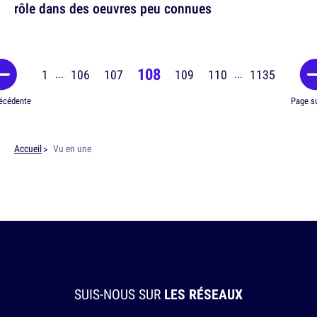
rôle dans des oeuvres peu connues
108
1
106
107
109
110
1135
...
...
écédente
Page s
Accueil
Vu en une
SUIS-NOUS SUR
LES RÉSEAUX