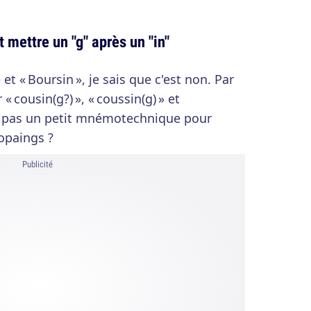
t mettre un "g" après un "in"
 et « Boursin », je sais que c'est non. Par
« cousin(g?) », « coussin(g) » et
ez pas un petit mnémotechnique pour
copaings ?
Publicité