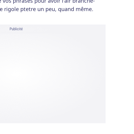
vos phrases pour avoir l'air branché-
je rigole ptetre un peu, quand même.
Publicité