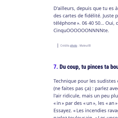
D'ailleurs, depuis que tu es à
des cartes de fidélité. Juste 
téléphone ». 06 40 50… Ou
CinquOOOOOONNNNte.
Crédits
photo
: MateuilB
Du coup, tu pinces ta bo
Technique pour les sudistes 
(ne faites pas ça) : parlez a
l'air ridicule, mais un peu pl
« in » par des « un », les « an 
Essayez. « Les incendies rava
parlez toulousain. « Les unce