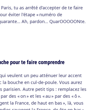
 Paris, tu as arrêté d'accepter de te faire
pour éviter l'étape « numéro de
i, quarante… Ah, pardon… QuarOOOOONte.
uche pour te faire comprendre
qui veulent un peu atténuer leur accent
vec la bouche en cul-de-poule. Vous aurez
us parisien. Autre petit tips : remplacez les
» par des « on » et les « au » par des « ô ».
gent la France, de haut en bas », là, vous
ndies ravagent la Fronce, de ôte en bas »,