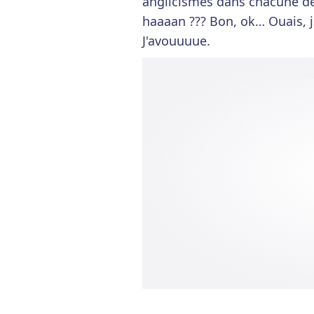
anglicismes dans chacune de 
haaaan ??? Bon, ok… Ouais, 
J'avouuuue.