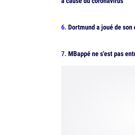
à cause du coronavirus
Dortmund a joué de son c
MBappé ne s'est pas entr