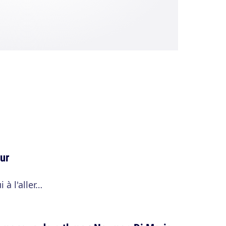
our
i à l'aller…