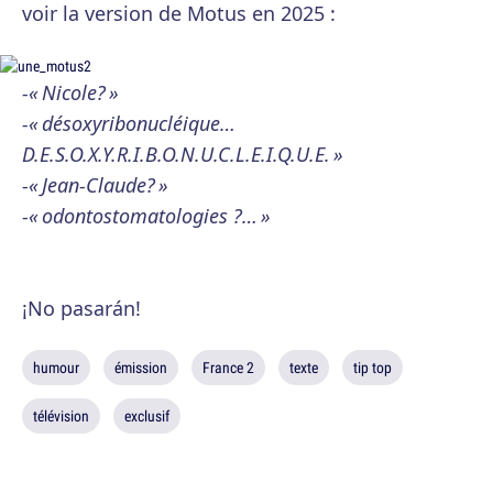
voir la version de Motus en 2025 :
-« Nicole? »
-« désoxyribonucléique…
D.E.S.O.X.Y.R.I.B.O.N.U.C.L.E.I.Q.U.E. »
-« Jean-Claude? »
-« odontostomatologies ?… »
¡No pasarán!
humour
émission
France 2
texte
tip top
télévision
exclusif