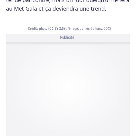
tenue par contre, mais un jour quelqu'un le fera
au Met Gala et ça deviendra une trend.
Crédits
photo
(
CC BY 2.5
) :
(Image: James Gathany, CDC)
Publicité