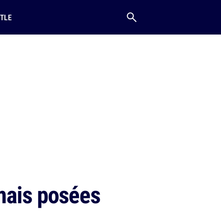
TLE
mais posées