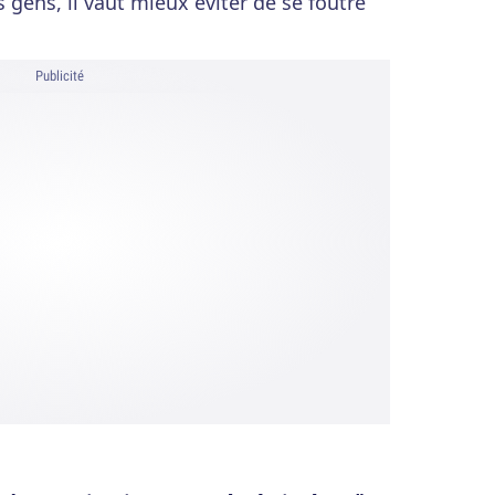
es gens, il vaut mieux éviter de se foutre
Publicité