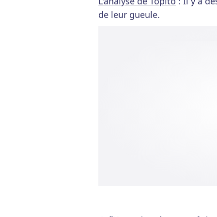
L'analyse de Topito
: Il y a d
de leur gueule.