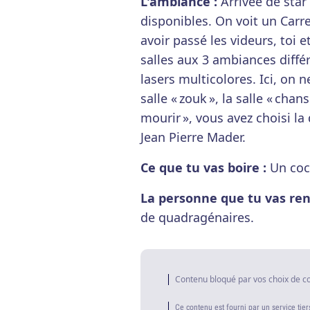
L'ambiance :
Arrivée de star
disponibles. On voit un Car
avoir passé les videurs, toi e
salles aux 3 ambiances diff
lasers multicolores. Ici, on n
salle « zouk », la salle « chan
mourir », vous avez choisi l
Jean Pierre Mader.
Ce que tu vas boire :
Un cock
La personne que tu vas ren
de quadragénaires.
Contenu bloqué par vos choix de c
Ce contenu est fourni par un service tier