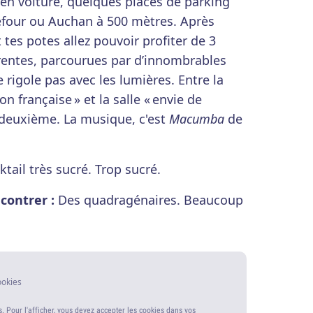
 en voiture, quelques places de parking
refour ou Auchan à 500 mètres. Après
t tes potes allez pouvoir profiter de 3
érentes, parcourues par d’innombrables
e rigole pas avec les lumières. Entre la
son française » et la salle « envie de
a deuxième. La musique, c'est
Macumba
de
tail très sucré. Trop sucré.
contrer :
Des quadragénaires. Beaucoup
ookies
s. Pour l'afficher, vous devez accepter les cookies dans vos