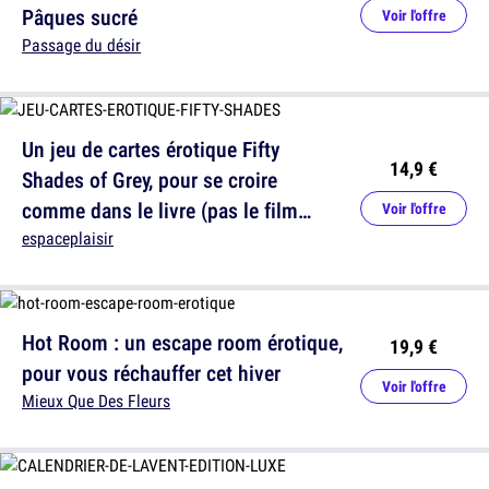
Pâques sucré
Voir l'offre
Passage du désir
Un jeu de cartes érotique Fifty
14,9 €
Shades of Grey, pour se croire
comme dans le livre (pas le film
Voir l'offre
pourri)
espaceplaisir
Hot Room : un escape room érotique,
19,9 €
pour vous réchauffer cet hiver
Voir l'offre
Mieux Que Des Fleurs