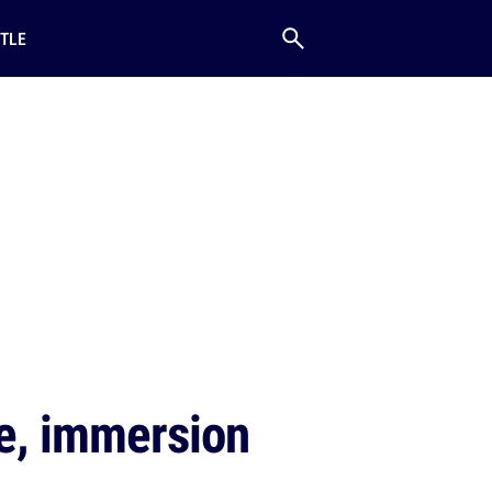
TLE
e, immersion