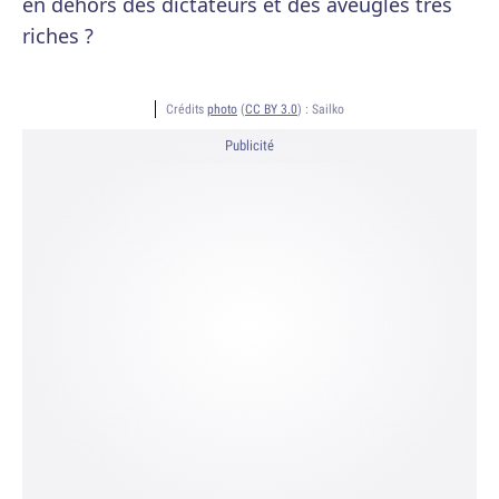
en dehors des dictateurs et des aveugles très
riches ?
Crédits
photo
(
CC BY 3.0
) :
Sailko
Publicité