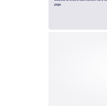
page.