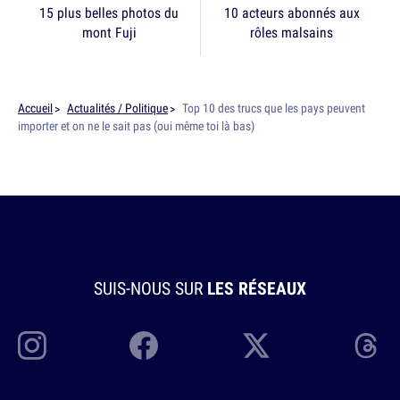
15 plus belles photos du
10 acteurs abonnés aux
mont Fuji
rôles malsains
Accueil
Actualités / Politique
Top 10 des trucs que les pays peuvent
importer et on ne le sait pas (oui même toi là bas)
SUIS-NOUS SUR
LES RÉSEAUX